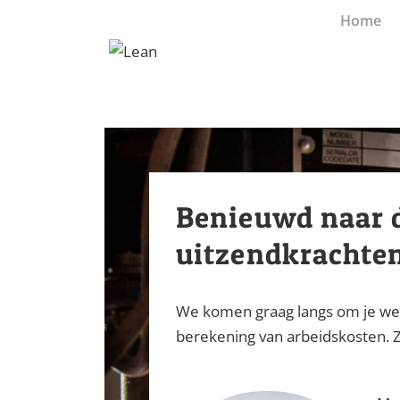
↓
Main
Home
Skip
Navigation
to
Main
Content
Benieuwd naar 
uitzendkrachten
We komen graag langs om je wense
berekening van arbeidskosten. Z