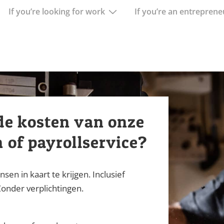
If you’re looking for work
If you’re an entreprene
de kosten van onze
 of payrollservice?
n in kaart te krijgen. Inclusief
onder verplichtingen.