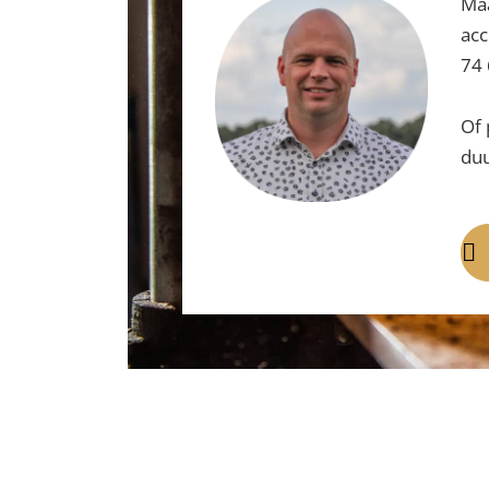
Maa
acc
74 
Of 
duu