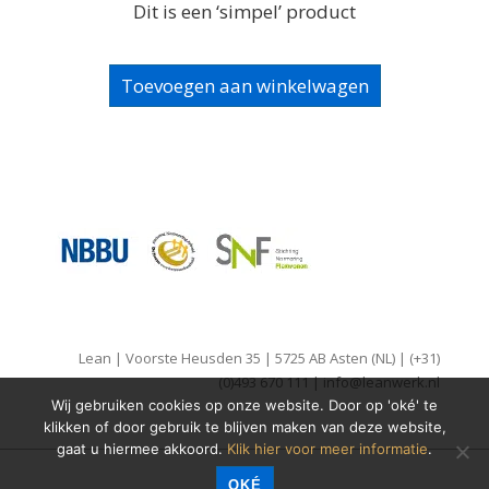
Dit is een ‘simpel’ product
Toevoegen aan winkelwagen
Lean | Voorste Heusden 35 | 5725 AB Asten (NL) | (+31)
(0)493 670 111 | info@leanwerk.nl
Wij gebruiken cookies op onze website. Door op 'oké' te
klikken of door gebruik te blijven maken van deze website,
gaat u hiermee akkoord.
Klik hier voor meer informatie
.
OKÉ