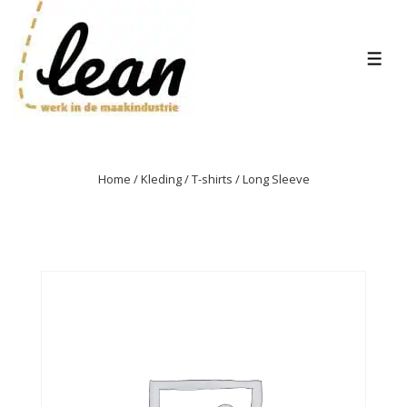
↓
Doorgaan
naar
MEN
hoofdinhoud
Home
/
Kleding
/
T-shirts
/ Long Sleeve