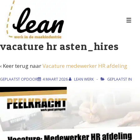
↓
Doorgaan
naar
MEN
hoofdinhoud
vacature hr asten_hires
‹ Keer terug naar
Vacature medewerker HR afdeling
GEPLAATST OPDOOR
4 MAART 2026
LEAN WERK
GEPLAATST IN