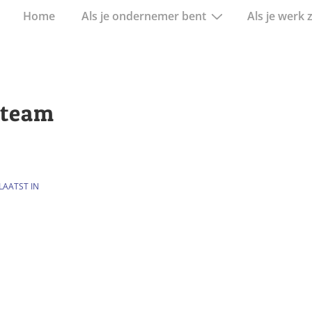
Hoofd
Home
Als je ondernemer bent
Als je werk 
navigatie
-team
AATST IN