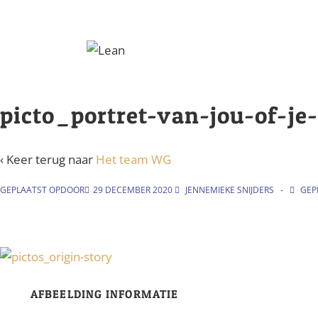
↓
Doorgaan
naar
hoofdinhoud
picto_portret-van-jou-of-je
‹ Keer terug naar
Het team WG
GEPLAATST OPDOOR
29 DECEMBER 2020
JENNEMIEKE SNIJDERS
GEPL
AFBEELDING INFORMATIE