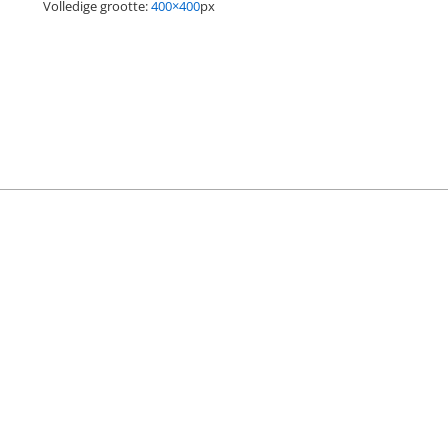
Volledige grootte:
400×400
px