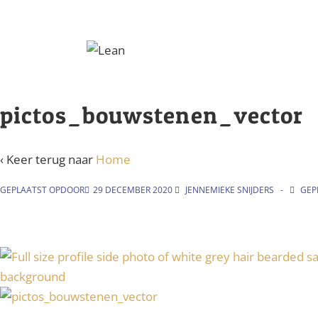
↓
Doorgaan
naar
hoofdinhoud
pictos_bouwstenen_vector
‹ Keer terug naar
Home
GEPLAATST OPDOOR
29 DECEMBER 2020
JENNEMIEKE SNIJDERS
GEPL