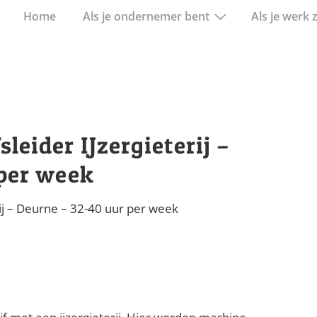
Hoofd
Home
Als je ondernemer bent
Als je werk 
navigatie
eider IJzergieterij –
per week