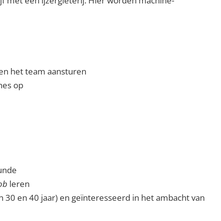
ijf met een ijzergieterij. Hier worden machine-
 en het team aansturen
ines op
unde
ob
leren
 30 en 40 jaar) en geïnteresseerd in het ambacht van