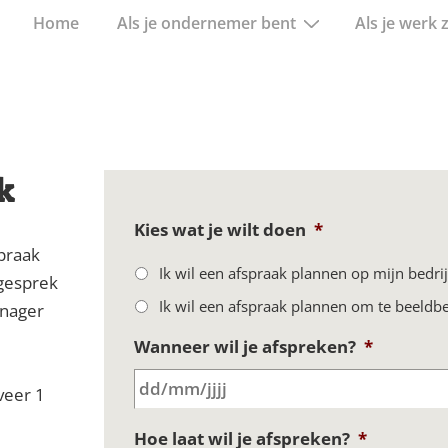
Hoofd
Home
Als je ondernemer bent
Als je werk 
navigatie
k
Kies wat je wilt doen
*
spraak
Ik wil een afspraak plannen op mijn bedrij
 gesprek
Ik wil een afspraak plannen om te beeldbe
nager
Wanneer wil je afspreken?
*
veer 1
Hoe laat wil je afspreken?
*