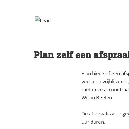
↓
Doorgaan
naar
hoofdinhoud
Plan zelf een afspraa
Plan hier zelf een af
voor een vrijblijvend
met onze accountma
Wiljan Beelen.
De afspraak zal onge
uur duren.